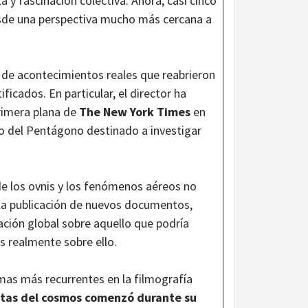
 y fascinación colectiva. Ahora, casi cinco
esde una perspectiva mucho más cercana a
r de acontecimientos reales que reabrieron
icados. En particular, el director ha
rimera plana de
The New York Times
en
to del Pentágono destinado a investigar
de los ovnis y los fenómenos aéreos no
s, la publicación de nuevos documentos,
ación global sobre aquello que podría
s realmente sobre ello.
mas más recurrentes en la filmografía
itas
del cosmos comenzó durante su