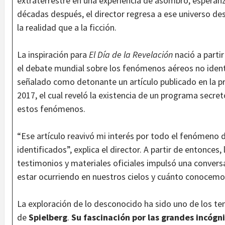
extraterrestre en una experiencia de asombro, esperanza
décadas después, el director regresa a ese universo d
la realidad que a la ficción.
La inspiración para
El Día de la Revelación
nació a parti
el debate mundial sobre los fenómenos aéreos no identif
señalado como detonante un artículo publicado en la p
2017, el cual reveló la existencia de un programa secre
estos fenómenos.
“Ese artículo reavivó mi interés por todo el fenómeno 
identificados”, explica el director. A partir de entonce
testimonios y materiales oficiales impulsó una convers
estar ocurriendo en nuestros cielos y cuánto conocemo
La exploración de lo desconocido ha sido uno de los te
de
Spielberg
.
Su fascinación por las grandes incógn