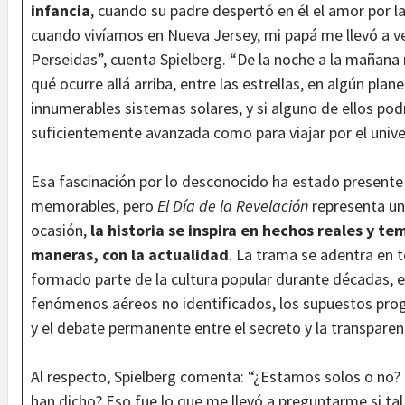
infancia
, cuando su padre despertó en él el amor por l
cuando vivíamos en Nueva Jersey, mi papá me llevó a ver
Perseidas”, cuenta Spielberg. “De la noche a la mañana
qué ocurre allá arriba, entre las estrellas, en algún pla
innumerables sistemas solares, y si alguno de ellos podrí
suficientemente avanzada como para viajar por el univ
Esa fascinación por lo desconocido ha estado presente
memorables, pero
El Día de la Revelación
representa un
ocasión,
la historia se inspira en hechos reales y t
maneras, con la actualidad
. La trama se adentra en t
formado parte de la cultura popular durante décadas, 
fenómenos aéreos no identificados, los supuestos pr
y el debate permanente entre el secreto y la transparen
Al respecto, Spielberg comenta: “¿Estamos solos o no? Y
han dicho? Eso fue lo que me llevó a preguntarme si ta