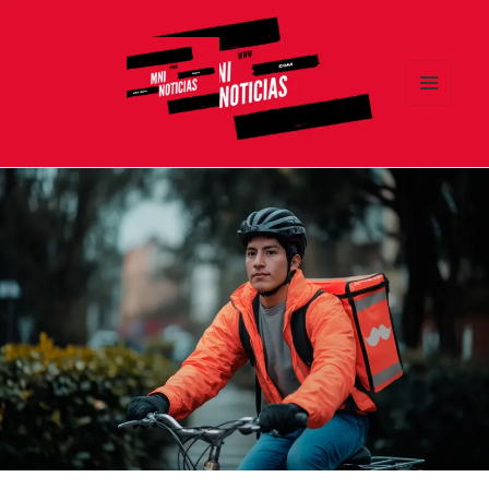
MENÚ
Y
MNI NOTICIAS
WIDGETS