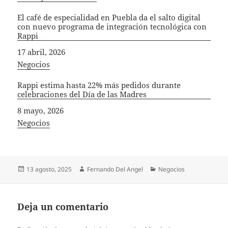
El café de especialidad en Puebla da el salto digital
con nuevo programa de integración tecnológica con
Rappi
Fecha
17 abril, 2026
In relation to
Negocios
Rappi estima hasta 22% más pedidos durante
celebraciones del Día de las Madres
Fecha
8 mayo, 2026
In relation to
Negocios
Publicado
Autor
Categorías
13 agosto, 2025
Fernando Del Angel
Negocios
el
Deja un comentario