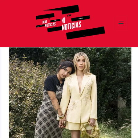
MENÚ
Y
MNI NOTICIAS
WIDGETS