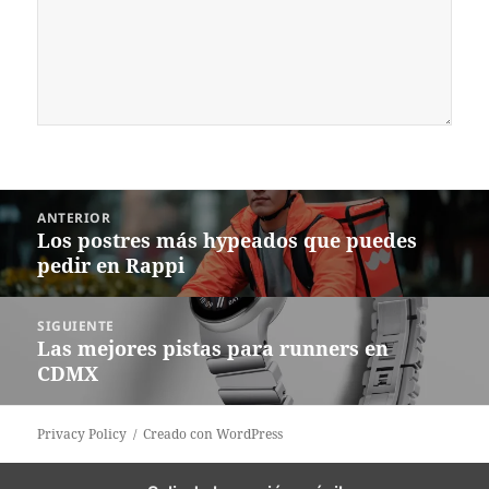
Navegación
ANTERIOR
de
Los postres más hypeados que puedes
Entrada
entradas
pedir en Rappi
anterior:
SIGUIENTE
Las mejores pistas para runners en
Siguiente
CDMX
entrada:
Privacy Policy
Creado con WordPress