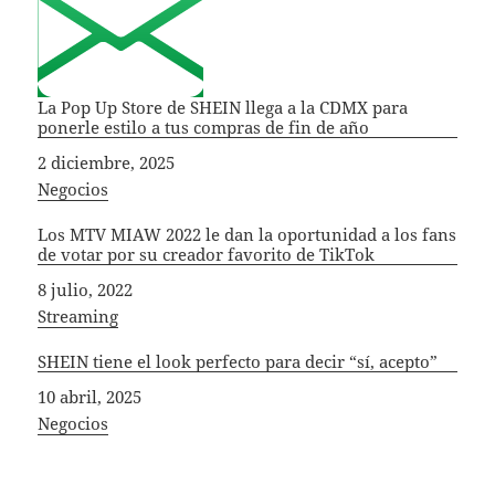
La Pop Up Store de SHEIN llega a la CDMX para
ponerle estilo a tus compras de fin de año
Fecha
2 diciembre, 2025
In relation to
Negocios
Los MTV MIAW 2022 le dan la oportunidad a los fans
de votar por su creador favorito de TikTok
Fecha
8 julio, 2022
In relation to
Streaming
SHEIN tiene el look perfecto para decir “sí, acepto”
Fecha
10 abril, 2025
In relation to
Negocios