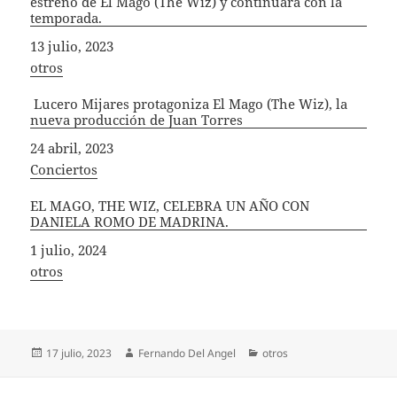
estreno de El Mago (The Wiz) y continuará con la
temporada.
Fecha
13 julio, 2023
In relation to
otros
Lucero Mijares protagoniza El Mago (The Wiz), la
nueva producción de Juan Torres
Fecha
24 abril, 2023
In relation to
Conciertos
EL MAGO, THE WIZ, CELEBRA UN AÑO CON
DANIELA ROMO DE MADRINA.
Fecha
1 julio, 2024
In relation to
otros
Publicado
Autor
Categorías
17 julio, 2023
Fernando Del Angel
otros
el