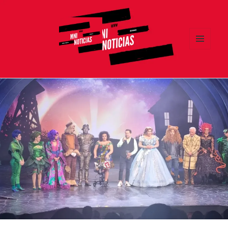
MENÚ
Y
MNI NOTICIAS
WIDGETS