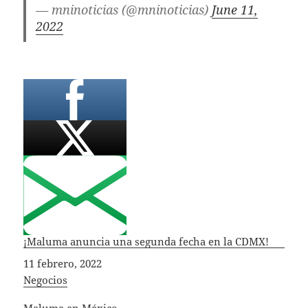
— mninoticias (@mninoticias)
June 11,
2022
¡Maluma anuncia una segunda fecha en la CDMX!
Fecha
11 febrero, 2022
In relation to
Negocios
Maluma en México