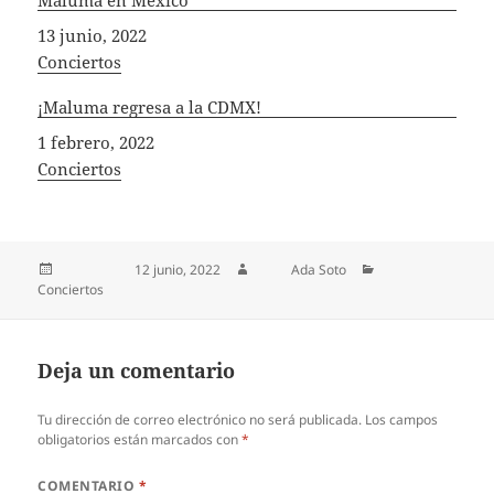
Fecha
13 junio, 2022
In relation to
Conciertos
¡Maluma regresa a la CDMX!
Fecha
1 febrero, 2022
In relation to
Conciertos
Publicado el
12 junio, 2022
Autor
Ada Soto
Categorías
Conciertos
Deja un comentario
Tu dirección de correo electrónico no será publicada.
Los campos
obligatorios están marcados con
*
COMENTARIO
*