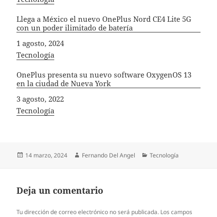
Llega a México el nuevo OnePlus Nord CE4 Lite 5G
con un poder ilimitado de batería
Fecha
1 agosto, 2024
In relation to
Tecnología
OnePlus presenta su nuevo software OxygenOS 13
en la ciudad de Nueva York
Fecha
3 agosto, 2022
In relation to
Tecnología
Publicado
Autor
Categorías
14 marzo, 2024
Fernando Del Angel
Tecnología
el
Deja un comentario
Tu dirección de correo electrónico no será publicada.
Los campos