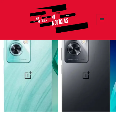
MENÚ
Y
MNI NOTICIAS
WIDGETS