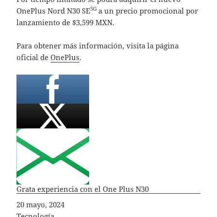
5G
OnePlus Nord N30 SE
a un precio promocional por
lanzamiento de $3,599 MXN.
Para obtener más información, visita la página
oficial de
OnePlus
.
Grata experiencia con el One Plus N30
Fecha
20 mayo, 2024
In relation to
Tecnología