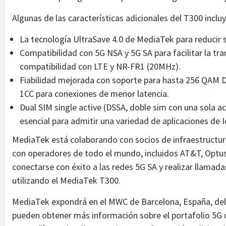
Algunas de las características adicionales del T300 inclu
La tecnología UltraSave 4.0 de MediaTek para reducir 
Compatibilidad con 5G NSA y 5G SA para facilitar la tran
compatibilidad con LTE y NR-FR1 (20MHz).
Fiabilidad mejorada con soporte para hasta 256 QAM
1CC para conexiones de menor latencia.
Dual SIM single active (DSSA, doble sim con una sola a
esencial para admitir una variedad de aplicaciones de I
MediaTek está colaborando con socios de infraestructura
con operadores de todo el mundo, incluidos AT&T, Optus,
conectarse con éxito a las redes 5G SA y realizar llama
utilizando el MediaTek T300.
MediaTek expondrá en el MWC de Barcelona, España, del 
pueden obtener más información sobre el portafolio 5G 