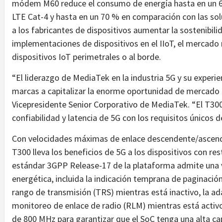
módem M60 reduce el consumo de energía hasta en un 60
LTE Cat-4 y hasta en un 70 % en comparación con las so
a los fabricantes de dispositivos aumentar la sostenibil
implementaciones de dispositivos en el IIoT, el mercado mó
dispositivos IoT perimetrales o al borde.
“El liderazgo de MediaTek en la industria 5G y su experie
marcas a capitalizar la enorme oportunidad de mercado 
Vicepresidente Senior Corporativo de MediaTek. “El T300
confiabilidad y latencia de 5G con los requisitos únicos d
Con velocidades máximas de enlace descendente/ascend
T300 lleva los beneficios de 5G a los dispositivos con r
estándar 3GPP Release-17 de la plataforma admite una v
energética, incluida la indicación temprana de paginación
rango de transmisión (TRS) mientras está inactivo, la 
monitoreo de enlace de radio (RLM) mientras está activ
de 800 MHz para garantizar que el SoC tenga una alta ca