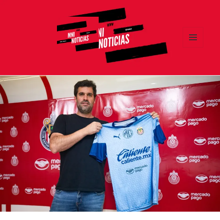
MENÚ
Y
MNI NOTICIAS
WIDGETS