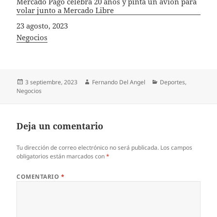
Mercado Pago celebra 20 años y pinta un avión para
volar junto a Mercado Libre
Fecha
23 agosto, 2023
In relation to
Negocios
Publicado
Autor
Categorías
3 septiembre, 2023
Fernando Del Angel
Deportes
,
el
Negocios
Deja un comentario
Tu dirección de correo electrónico no será publicada.
Los campos
obligatorios están marcados con
*
COMENTARIO
*