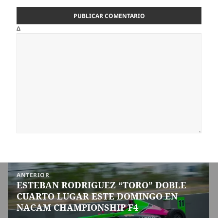
Δ
Navegación
ANTERIOR
de
ESTEBAN RODRIGUEZ “TORO” DOBLE
Entrada
entradas
CUARTO LUGAR ESTE DOMINGO EN
anterior:
NACAM CHAMPIONSHIP F4