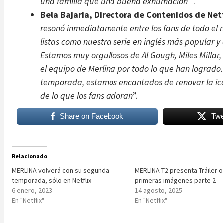
una familia que una buena exhumación
‘”.
Bela Bajaria, Directora de Contenidos de Netf
resonó inmediatamente entre los fans de todo el 
listas como nuestra serie en inglés más popular 
Estamos muy orgullosos de Al Gough, Miles Millar,
el equipo de Merlina por todo lo que han logrado
temporada, estamos encantados de renovar la icó
de lo que los fans adoran
”.
Share on Facebook
Twe
Relacionado
MERLINA volverá con su segunda
MERLINA T2 presenta Tráiler of
temporada, sólo en Netflix
primeras imágenes parte 2
6 enero, 2023
14 agosto, 2025
En "Netflix"
En "Netflix"