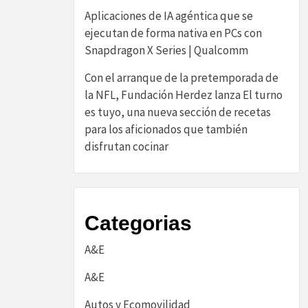
Aplicaciones de IA agéntica que se
ejecutan de forma nativa en PCs con
Snapdragon X Series | Qualcomm
Con el arranque de la pretemporada de
la NFL, Fundación Herdez lanza El turno
es tuyo, una nueva sección de recetas
para los aficionados que también
disfrutan cocinar
Categorias
A&E
A&E
Autos y Ecomovilidad