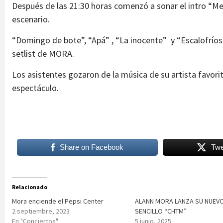
Después de las 21:30 horas comenzó a sonar el intro “M
escenario.
“Domingo de bote”, “Apá” , “La inocente” y “Escalofríos
setlist de MORA.
Los asistentes gozaron de la música de su artista favor
espectáculo.
Share on Facebook
Twe
Relacionado
Mora enciende el Pepsi Center
ALANN MORA LANZA SU NUEV
2 septiembre, 2023
SENCILLO “CHTM”
En "Conciertos"
5 junio, 2025