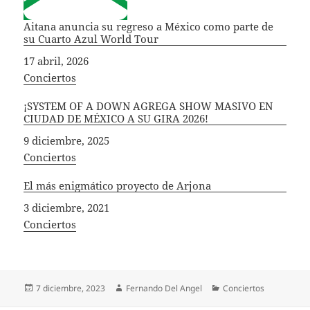
Aitana anuncia su regreso a México como parte de
su Cuarto Azul World Tour
Fecha
17 abril, 2026
In relation to
Conciertos
¡SYSTEM OF A DOWN AGREGA SHOW MASIVO EN
CIUDAD DE MÉXICO A SU GIRA 2026!
Fecha
9 diciembre, 2025
In relation to
Conciertos
El más enigmático proyecto de Arjona
Fecha
3 diciembre, 2021
In relation to
Conciertos
Publicado
Autor
Categorías
7 diciembre, 2023
Fernando Del Angel
Conciertos
el