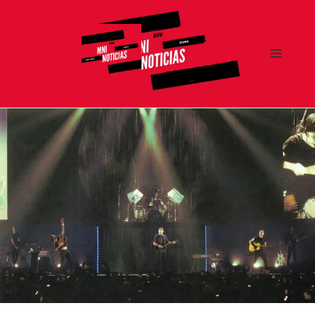
MENÚ
Y
MNI NOTICIAS
WIDGETS