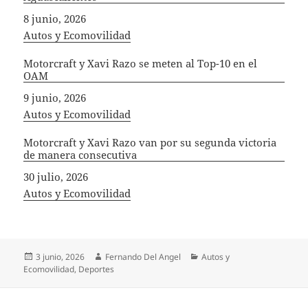
Fecha
8 junio, 2026
In relation to
Autos y Ecomovilidad
Motorcraft y Xavi Razo se meten al Top-10 en el
OAM
Fecha
9 junio, 2026
In relation to
Autos y Ecomovilidad
Motorcraft y Xavi Razo van por su segunda victoria
de manera consecutiva
Fecha
30 julio, 2026
In relation to
Autos y Ecomovilidad
Publicado
Autor
Categorías
3 junio, 2026
Fernando Del Angel
Autos y
el
Ecomovilidad
,
Deportes