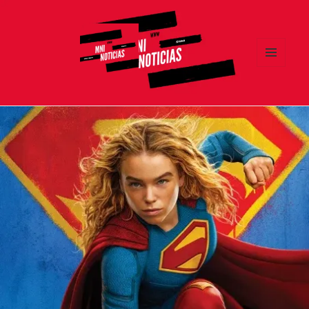
MENÚ
Y
MNI NOTICIAS
WIDGETS