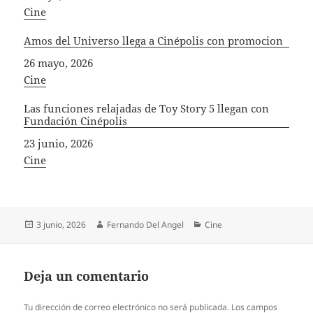
In relation to
Cine
Amos del Universo llega a Cinépolis con promocion
Fecha
26 mayo, 2026
In relation to
Cine
Las funciones relajadas de Toy Story 5 llegan con
Fundación Cinépolis
Fecha
23 junio, 2026
In relation to
Cine
Publicado
Autor
Categorías
3 junio, 2026
Fernando Del Angel
Cine
el
Deja un comentario
Tu dirección de correo electrónico no será publicada.
Los campos