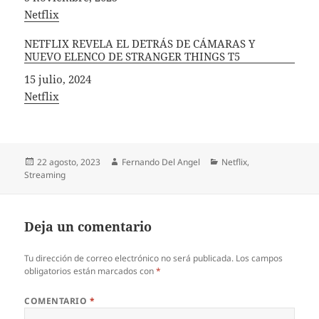
In relation to
Netflix
NETFLIX REVELA EL DETRÁS DE CÁMARAS Y
NUEVO ELENCO DE STRANGER THINGS T5
Fecha
15 julio, 2024
In relation to
Netflix
Publicado
Autor
Categorías
22 agosto, 2023
Fernando Del Angel
Netflix
,
el
Streaming
Deja un comentario
Tu dirección de correo electrónico no será publicada.
Los campos
obligatorios están marcados con
*
COMENTARIO
*