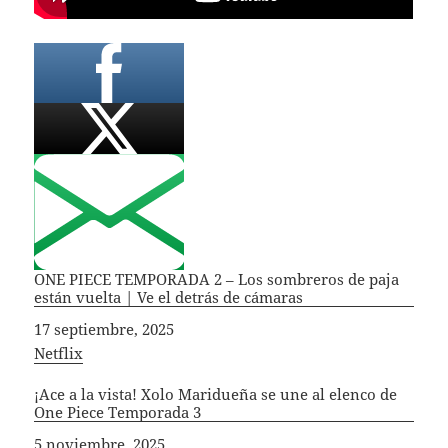
ONE PIECE TEMPORADA 2 – Los sombreros de paja
están vuelta | Ve el detrás de cámaras
Fecha
17 septiembre, 2025
In relation to
Netflix
¡Ace a la vista! Xolo Maridueña se une al elenco de
One Piece Temporada 3
Fecha
5 noviembre, 2025