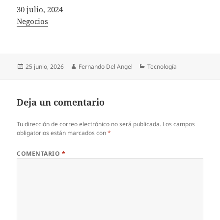
Fecha
30 julio, 2024
In relation to
Negocios
Publicado
Autor
Categorías
25 junio, 2026
Fernando Del Angel
Tecnología
el
Deja un comentario
Tu dirección de correo electrónico no será publicada.
Los campos
obligatorios están marcados con
*
COMENTARIO
*