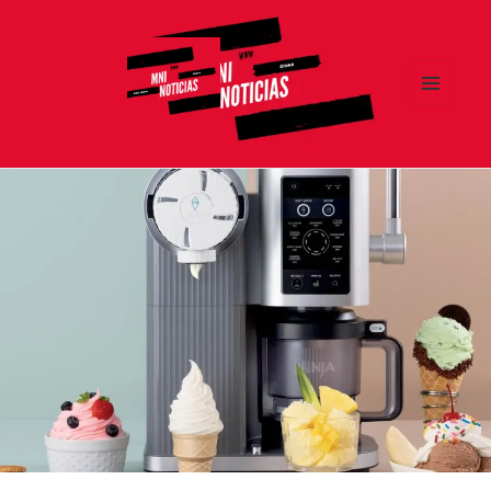
MENÚ
Y
MNI NOTICIAS
WIDGETS