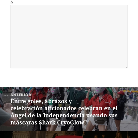
Δ
Navegación
ANTERIOR
de
Entre goles, abrazos y
Entrada
entradas
celebración aficionados celebran en el
anterior:
Ángel de la Independencia usando sus
máscaras Shark CryoGlow™