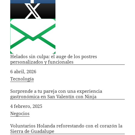
Helados sin culpa: el auge de los postres
personalizados y funcionales
Fecha
6 abril, 2026
In relation to
Tecnología
Sorprende a tu pareja con una experiencia
gastronómica en San Valentín con Ninja
Fecha
4 febrero, 2025
In relation to
Negocios
Voluntarios Holanda reforestando con el corazón la
Sierra de Guadalupe