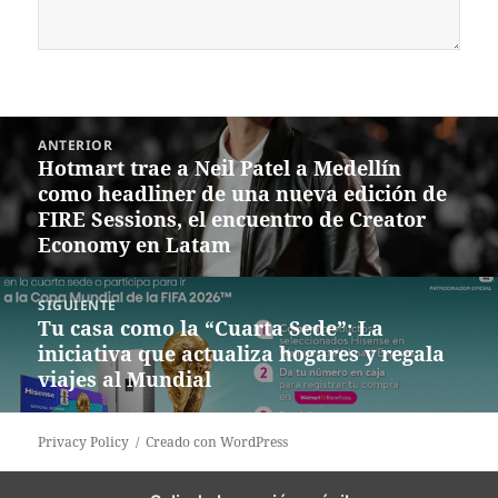
Navegación
ANTERIOR
de
Hotmart trae a Neil Patel a Medellín
Entrada
entradas
como headliner de una nueva edición de
anterior:
FIRE Sessions, el encuentro de Creator
Economy en Latam
SIGUIENTE
Tu casa como la “Cuarta Sede”: La
Siguiente
iniciativa que actualiza hogares y regala
entrada:
viajes al Mundial
Privacy Policy
Creado con WordPress