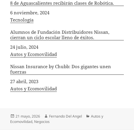
8 de Aguascalientes recibirán clases de Robótica.
Fecha
6 noviembre, 2024
In relation to
Tecnología
Alumnos de Fundación Distribuidores Nissan,
cierran un ciclo escolar lleno de éxitos.
Fecha
24 julio, 2024
In relation to
Autos y Ecomovilidad
Nissan Insurance by Chubb: Dos gigantes unen
fuerzas
Fecha
27 abril, 2023
In relation to
Autos y Ecomovilidad
Publicado
Autor
Categorías
21 mayo, 2026
Fernando Del Angel
Autos y
el
Ecomovilidad
,
Negocios