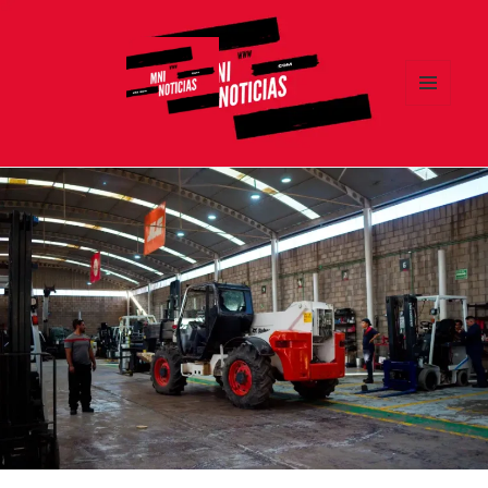
MENÚ
Y
MNI NOTICIAS
WIDGETS