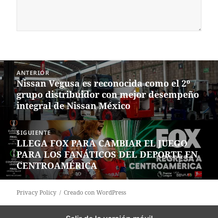
Navegación
ANTERIOR
de
Nissan Vegusa es reconocida como el 2º
Entrada
entradas
grupo distribuidor con mejor desempeño
anterior:
integral de Nissan México
SIGUIENTE
LLEGA FOX PARA CAMBIAR EL JUEGO
Siguiente
PARA LOS FANÁTICOS DEL DEPORTE EN
entrada:
CENTROAMÉRICA
Privacy Policy
Creado con WordPress