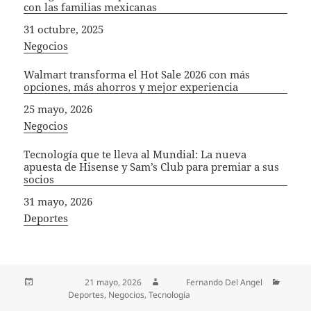
con las familias mexicanas
Fecha
31 octubre, 2025
In relation to
Negocios
Walmart transforma el Hot Sale 2026 con más
opciones, más ahorros y mejor experiencia
Fecha
25 mayo, 2026
In relation to
Negocios
Tecnología que te lleva al Mundial: La nueva
apuesta de Hisense y Sam’s Club para premiar a sus
socios
Fecha
31 mayo, 2026
In relation to
Deportes
Publicado el
21 mayo, 2026
Autor
Fernando Del Angel
Categorías
Deportes
,
Negocios
,
Tecnología