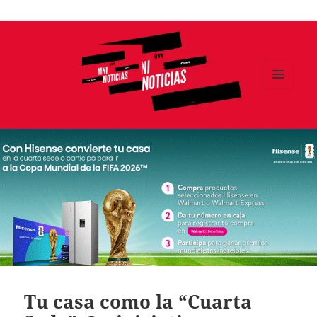
Ir
al
contenido
MENÚ
Y
MNI NOTICIAS
WIDGETS
Tu casa como la “Cuarta