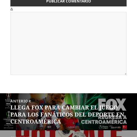
Δ
Navegación
ANTERIOR
de
LLEGA FOX PARA CAMBIAR EL JUEGO
Entrada
entradas
PARA LOS FANÁTICOS DEL DEPORTE EN
anterior:
CENTROAMÉRICA