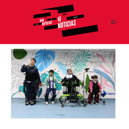
MENÚ
Y
MNI NOTICIAS
WIDGETS