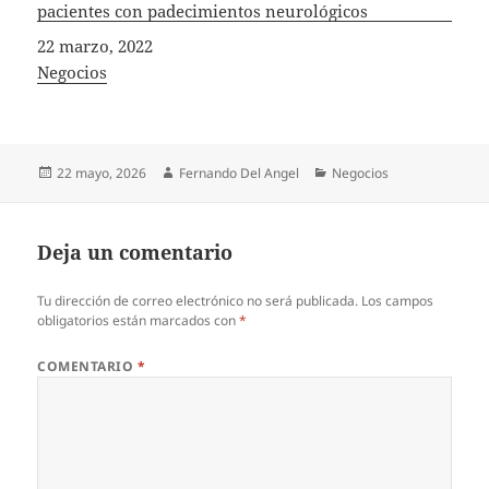
pacientes con padecimientos neurológicos
Fecha
22 marzo, 2022
In relation to
Negocios
Publicado
Autor
Categorías
22 mayo, 2026
Fernando Del Angel
Negocios
el
Deja un comentario
Tu dirección de correo electrónico no será publicada.
Los campos
obligatorios están marcados con
*
COMENTARIO
*