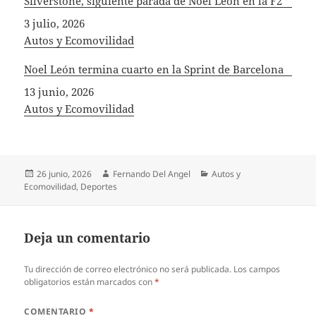
Silverstone, siguiente parada de Noel León en la F2
Fecha
3 julio, 2026
In relation to
Autos y Ecomovilidad
Noel León termina cuarto en la Sprint de Barcelona
Fecha
13 junio, 2026
In relation to
Autos y Ecomovilidad
Publicado
Autor
Categorías
26 junio, 2026
Fernando Del Angel
Autos y
el
Ecomovilidad
,
Deportes
Deja un comentario
Tu dirección de correo electrónico no será publicada.
Los campos
obligatorios están marcados con
*
COMENTARIO
*