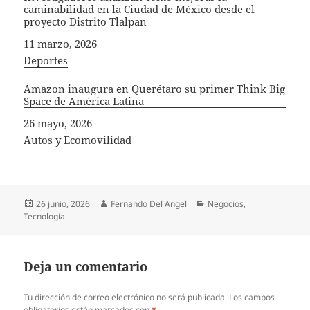
caminabilidad en la Ciudad de México desde el
proyecto Distrito Tlalpan
Fecha
11 marzo, 2026
In relation to
Deportes
Amazon inaugura en Querétaro su primer Think Big
Space de América Latina
Fecha
26 mayo, 2026
In relation to
Autos y Ecomovilidad
Publicado
Autor
Categorías
26 junio, 2026
Fernando Del Angel
Negocios
,
el
Tecnología
Deja un comentario
Tu dirección de correo electrónico no será publicada.
Los campos
obligatorios están marcados con
*