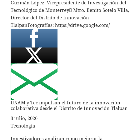
Guzmán López, Vicepresidente de Investigación del
Tecnológico de Monterrey Mtro. Benito Sotelo Villa,
Director del Distrito de Innovación
TlalpanFotografías: https://drive.google.com/
UNAM y Tec impulsan el futuro de la innovación
colaborativa desde el Distrito de Innovación Tlalpan
Fecha
3 julio, 2026
In relation to
Tecnología
Investigadores analizan como mejorar la