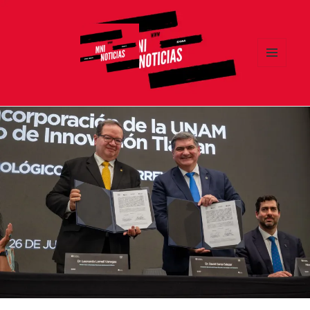
MENÚ
Y
MNI NOTICIAS
WIDGETS