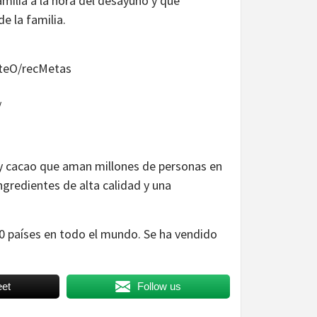
familia a la hora del desayuno y que
e la familia.
teO/recMetas
/
 y cacao que aman millones de personas en
gredientes de alta calidad y una
60 países en todo el mundo. Se ha vendido
et
Follow us