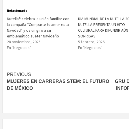
Relacionado
Nutella® celebra la unión familiar con
DÍA MUNDIAL DE LA NUTELLA 20
la campaña “Comparte tu amor esta
NUTELLA PRESENTA UN HITO
Navidad” y da un giro a su
CULTURAL PARA DIFUNDIR AÚN
emblemático suéter Navideño
SONRISAS
28 noviembre, 2025
5 febrero, 2026
En "Negocios"
En "Negocios"
Post
PREVIOUS
MUJERES EN CARRERAS STEM: EL FUTURO
GRU 
navigation
DE MÉXICO
INFO