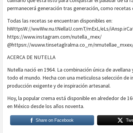
culinario que está listo para conquistar el paladar de la 
permanecerá generación tras generación, como recetas d
Todas las recetas se encuentran disponibles en:
hWttpsW://wwWw.nu.tNellaU.comT/mExL/eLs/iAnsp.irCa
https://www.instagram.com/nutella_mex/
@httpsn://wuww.tinsetaglralma.co_m/nmutellae_mxex
ACERCA DE NUTELLA
Nutella nació en 1964. La combinación única de avellana
todo el mundo. Hecha con una meticulosa selección de in
producción exigente y de inspiración artesanal.
Hoy, la popular crema está disponible en alrededor de 1
en México desde los años noventa.
Share on Facebook
Twe