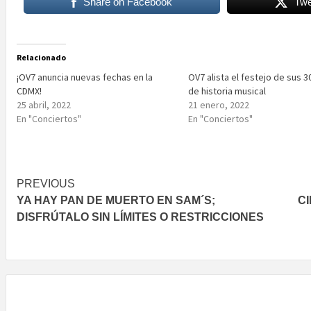
Share on Facebook
Twe
Relacionado
¡OV7 anuncia nuevas fechas en la
OV7 alista el festejo de sus 3
CDMX!
de historia musical
25 abril, 2022
21 enero, 2022
En "Conciertos"
En "Conciertos"
Post
PREVIOUS
YA HAY PAN DE MUERTO EN SAM´S;
C
navigation
DISFRÚTALO SIN LÍMITES O RESTRICCIONES