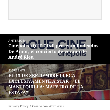
Navegación
ANTERIOR
de
Cinépolis +QUE CINE presenta Rodeados
Entrada
entradas
De Amor, el concierto de verano de
anterior:
André Rieu
SIGUIENTE
EL 13 DE SEPTIEMBRE LLEGA
Siguiente
EXCLUSIVAMENTE A STAR+ “EL
entrada:
MANTEQUILLA: MAESTRO DE LA
ESTAFA”
Privacy Policy
Creado con WordPress