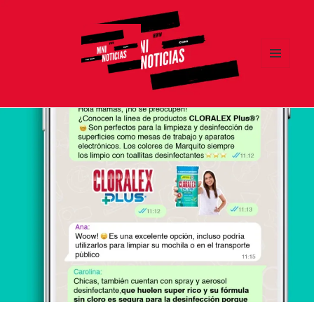
MENÚ
Y
MNI NOTICIAS
WIDGETS