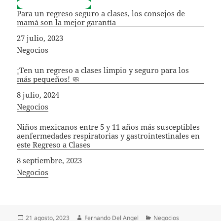
Para un regreso seguro a clases, los consejos de
mamá son la mejor garantía
Fecha
27 julio, 2023
In relation to
Negocios
¡Ten un regreso a clases limpio y seguro para los
más pequeños! 🧼
Fecha
8 julio, 2024
In relation to
Negocios
Niños mexicanos entre 5 y 11 años más susceptibles
aenfermedades respiratorias y gastrointestinales en
este Regreso a Clases
Fecha
8 septiembre, 2023
In relation to
Negocios
Publicado
Autor
Categorías
21 agosto, 2023
Fernando Del Angel
Negocios