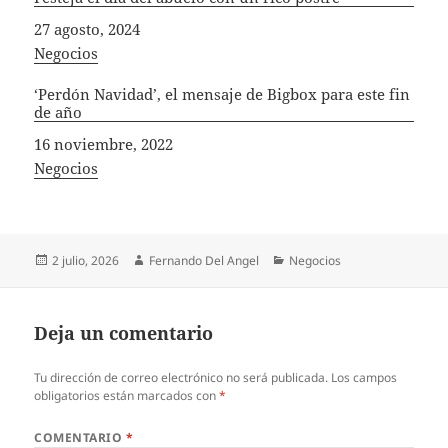
Fecha
27 agosto, 2024
In relation to
Negocios
‘Perdón Navidad’, el mensaje de Bigbox para este fin
de año
Fecha
16 noviembre, 2022
In relation to
Negocios
Publicado
Autor
Categorías
2 julio, 2026
Fernando Del Angel
Negocios
el
Deja un comentario
Tu dirección de correo electrónico no será publicada.
Los campos
obligatorios están marcados con
*
COMENTARIO
*