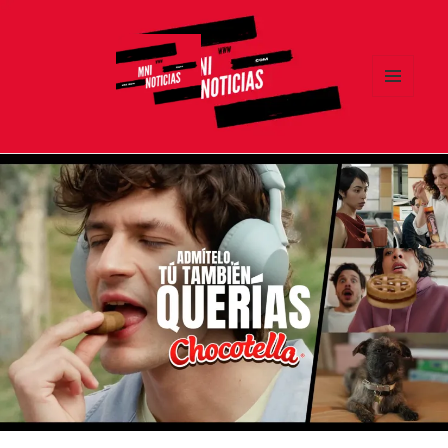
MENÚ
Y
MNI NOTICIAS
WIDGETS