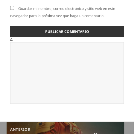
Guardar mi nombre, correo electrónico y sitio web en este
navegador para la próxima vez que haga un comentario.
Δ
Navegación
ANTERIOR
de