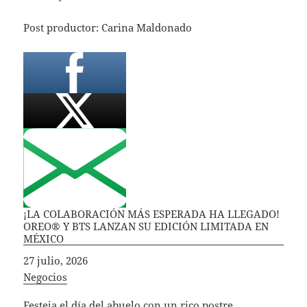
Post productor: Carina Maldonado
¡LA COLABORACIÓN MÁS ESPERADA HA LLEGADO!
OREO® Y BTS LANZAN SU EDICIÓN LIMITADA EN
MÉXICO
Fecha
27 julio, 2026
In relation to
Negocios
Festeja el día del abuelo con un rico postre