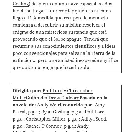
Gosling
) despierta en una nave espacial, a años
luz de su hogar, sin recordar quién es ni cómo
llegó allí. A medida que recupera la memoria
comienza a descubrir su misión: resolver el
enigma de una misteriosa sustancia que está
provocando que el Sol se apague. Tendrá que
recurrir a sus conocimientos científicos y a ideas
poco convencionales para salvar a la Tierra de la
extinción… pero una amistad inesperada significa
que quizá no tenga que hacerlo solo.
Dirigida por:
Phil Lord
y
Christopher
Miller
Guión de:
Drew Goddard
Basada en la
novela de:
Andy Weir
Producida por:
Amy
Pascal
, p.g.a.;
Ryan Gosling
, p.g.a.;
Phil Lord
,
p.g.a.;
Christopher Miller
, p.g.a.;
Aditya Sood
,
p.g.a.;
Rachel O’Connor
, p.g.a.;
Andy