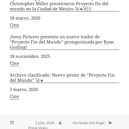
Christopher Miller presentaron Proyecto fin del
mundo en la Ciudad de México 🚀☀️🇲🇽
Fecha
18 marzo, 2026
In relation to
Cine
¡Sony Pictures presenta un nuevo trailer de
“Proyecto Fin del Mundo” protagonizada por Ryan
Gosling!
Fecha
18 noviembre, 2025
In relation to
Cine
Archivo clasificado: Nuevo póster de “Proyecto Fin
del Mundo” 🚀☀️
Fecha
5 marzo, 2026
In relation to
Cine
Publicado el
2 julio, 2026
Autor
Fernando Del Angel
Categorías
Prime Video