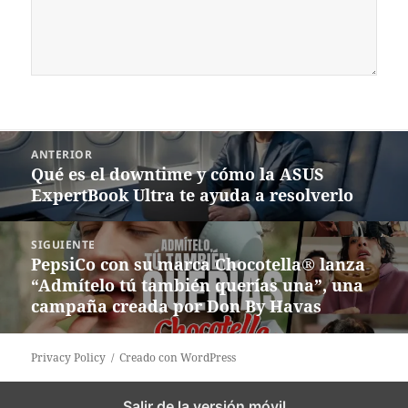
Navegación
ANTERIOR
de
Qué es el downtime y cómo la ASUS
Entrada
entradas
ExpertBook Ultra te ayuda a resolverlo
anterior:
SIGUIENTE
PepsiCo con su marca Chocotella® lanza
Siguiente
“Admítelo tú también querías una”, una
entrada:
campaña creada por Don By Havas
Privacy Policy
Creado con WordPress
Salir de la versión móvil