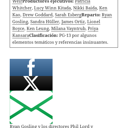
Weir
Productores ejecutivos:
Patricia
Whitcher
,
Lucy Winn Kitada
,
Nikki Baida
,
Ken
Kao
,
Drew Goddard
,
Sarah Esberg
Reparto:
Ryan
Gosling
,
Sandra Hüller
,
James Ortiz
,
Lionel
Boyce
,
Ken Leung
,
Milana Vayntrub
,
Priya
Kansara
Clasificación:
PG-13 por algunos
elementos temáticos y referencias insinuantes.
Ryan Gosling y los directores Phil Lord y