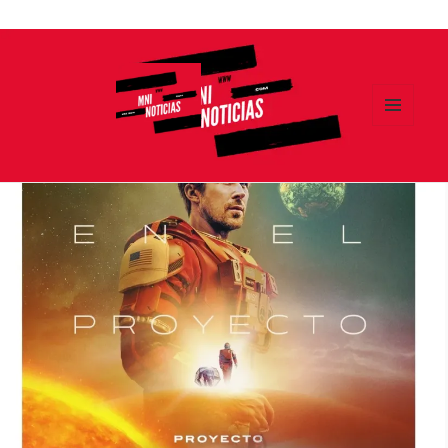
Ir
al
contenido
MENÚ
Y
MNI NOTICIAS
WIDGETS