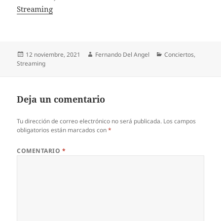
In relation to
Streaming
Publicado
Autor
Categorías
12 noviembre, 2021
Fernando Del Angel
Conciertos
,
el
Streaming
Deja un comentario
Tu dirección de correo electrónico no será publicada.
Los campos
obligatorios están marcados con
*
COMENTARIO
*