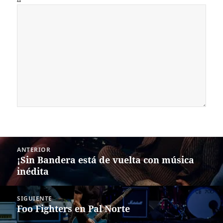
Navegación
ANTERIOR
de
¡Sin Bandera está de vuelta con música
Entrada
entradas
inédita
anterior:
SIGUIENTE
Foo Fighters en Pal Norte
Siguiente
entrada: