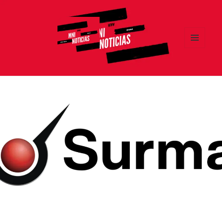
MENÚ
Y
MNI NOTICIAS
WIDGETS