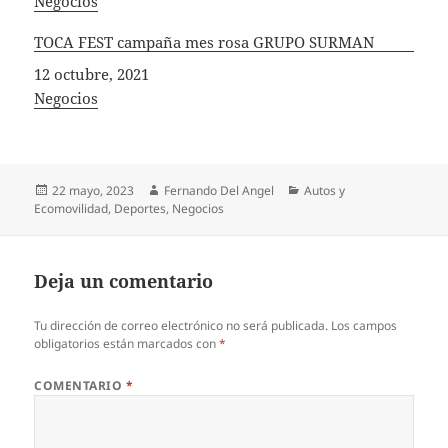
In relation to
Negocios
TOCA FEST campaña mes rosa GRUPO SURMAN
Fecha
12 octubre, 2021
In relation to
Negocios
Publicado
Autor
Categorías
22 mayo, 2023
Fernando Del Angel
Autos y
el
Ecomovilidad
,
Deportes
,
Negocios
Deja un comentario
Tu dirección de correo electrónico no será publicada.
Los campos
obligatorios están marcados con
*
COMENTARIO
*