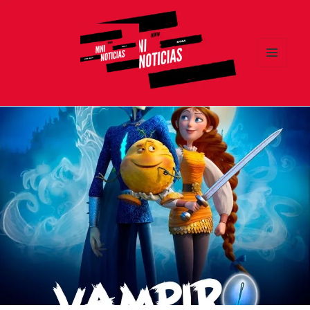
MENÚ
Y
MNI NOTICIAS
WIDGETS