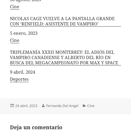
In relation to
Cine
NICOLAS CAGE VUELVE A LA PANTALLA GRANDE
CON ‘RENFIELD: ASISTENTE DE VAMPIRO’
Fecha
5 enero, 2023
In relation to
Cine
TRIPLEMANÍA XXXII MONTERREY: EL ADIÓS DEL
VAMPIRO CANADIENSE Y ALBERTO DEL RÍO EN
BUSCA DEL MEGACAMPEONATO POR MAX Y SPACE
Fecha
9 abril, 2024
In relation to
Deportes
Publicado
Autor
Categorías
24 abril, 2023
Fernando Del Angel
Cine
el
Deja un comentario