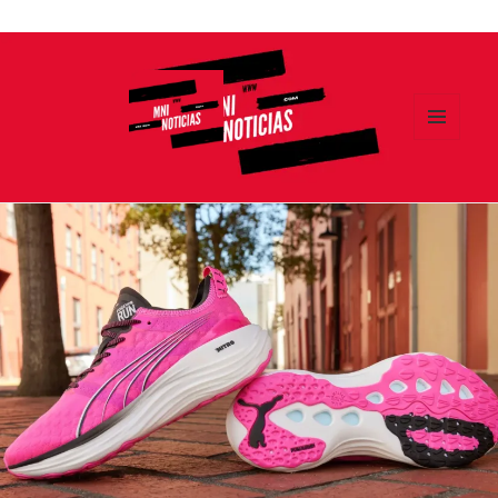
Ir
al
contenido
MENÚ
Y
MNI NOTICIAS
WIDGETS