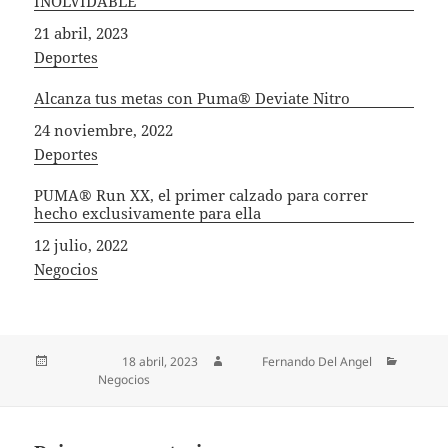
INOLVIDABLE
Fecha
21 abril, 2023
In relation to
Deportes
Alcanza tus metas con Puma® Deviate Nitro
Fecha
24 noviembre, 2022
In relation to
Deportes
PUMA® Run XX, el primer calzado para correr
hecho exclusivamente para ella
Fecha
12 julio, 2022
In relation to
Negocios
Publicado el
18 abril, 2023
Autor
Fernando Del Angel
Categorías
Negocios