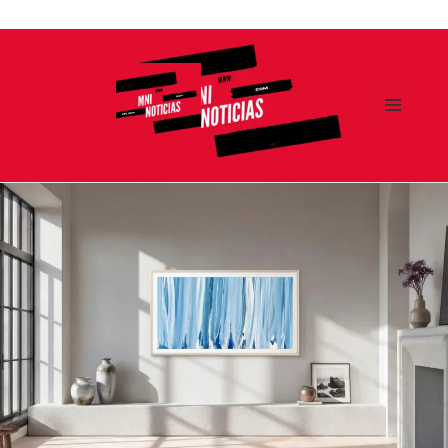
Ir
al
contenido
MENÚ
Y
MNI NOTICIAS
WIDGETS