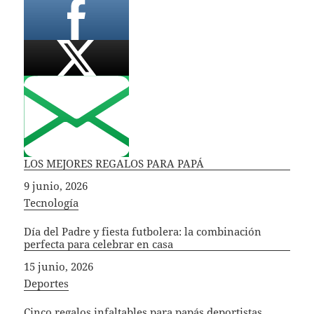
LOS MEJORES REGALOS PARA PAPÁ
Fecha
9 junio, 2026
In relation to
Tecnología
Día del Padre y fiesta futbolera: la combinación
perfecta para celebrar en casa
Fecha
15 junio, 2026
In relation to
Deportes
Cinco regalos infaltables para papás deportistas