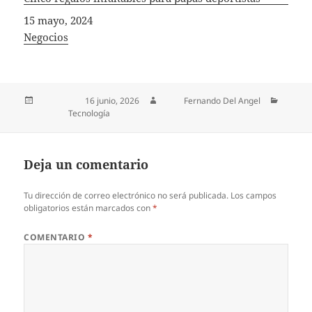
Fecha
15 mayo, 2024
In relation to
Negocios
Publicado el
16 junio, 2026
Autor
Fernando Del Angel
Categorías
Tecnología
Deja un comentario
Tu dirección de correo electrónico no será publicada.
Los campos
obligatorios están marcados con
*
COMENTARIO
*