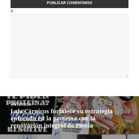
Δ
Navegación
ANTERIOR
de
Lala Cárnicos fortalece su estrategia
Entrada
entradas
enfocada en la proteína con la
anterior:
renovación integral de Plenia