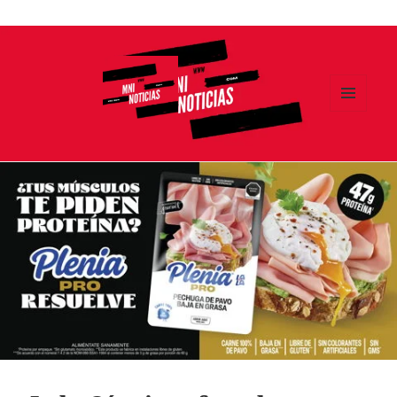
Ir
al
contenido
MENÚ
Y
MNI NOTICIAS
WIDGETS