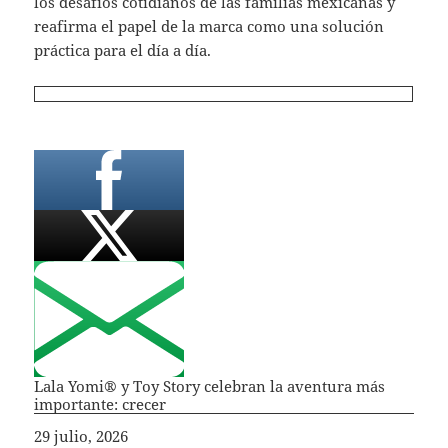
los desafíos cotidianos de las familias mexicanas y
reafirma el papel de la marca como una solución
práctica para el día a día.
Lala Yomi® y Toy Story celebran la aventura más
importante: crecer
Fecha
29 julio, 2026