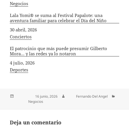
In relation to
Negocios
Lala Yomi® se suma al Festival Papalote: una
aventura familiar para celebrar el Día del Niño
Fecha
30 abril, 2026
In relation to
Conciertos
El patrocinio que más puede presumir Gilberto
Mora… y las redes ya lo notaron
Fecha
4 julio, 2026
In relation to
Deportes
Publicado el
16 junio, 2026
Autor
Fernando Del Angel
Categorías
Negocios
Deja un comentario