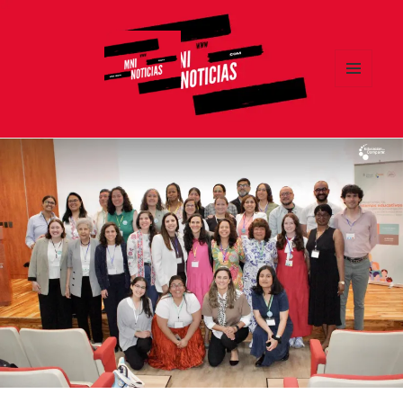
MENÚ
Y
MNI NOTICIAS
WIDGETS