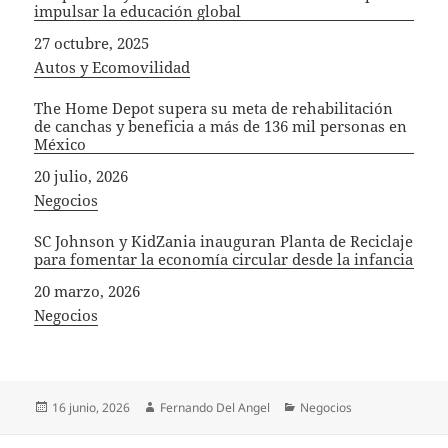
impulsar la educación global
Fecha
27 octubre, 2025
In relation to
Autos y Ecomovilidad
The Home Depot supera su meta de rehabilitación
de canchas y beneficia a más de 136 mil personas en
México
Fecha
20 julio, 2026
In relation to
Negocios
SC Johnson y KidZania inauguran Planta de Reciclaje
para fomentar la economía circular desde la infancia
Fecha
20 marzo, 2026
In relation to
Negocios
Publicado
Autor
Categorías
16 junio, 2026
Fernando Del Angel
Negocios
el