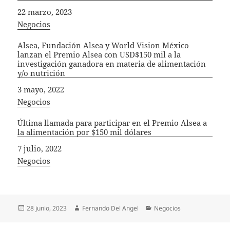
Fecha
22 marzo, 2023
In relation to
Negocios
Alsea, Fundación Alsea y World Vision México
lanzan el Premio Alsea con USD$150 mil a la
investigación ganadora en materia de alimentación
y/o nutrición
Fecha
3 mayo, 2022
In relation to
Negocios
Última llamada para participar en el Premio Alsea a
la alimentación por $150 mil dólares
Fecha
7 julio, 2022
In relation to
Negocios
Publicado
Autor
Categorías
28 junio, 2023
Fernando Del Angel
Negocios
el