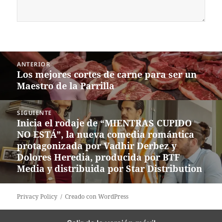
Navegación
ANTERIOR
de
Los mejores cortes de carne para ser un
Entrada
entradas
Maestro de la Parrilla
anterior:
SIGUIENTE
Inicia el rodaje de “MIENTRAS CUPIDO
Siguiente
NO ESTÁ”, la nueva comedia romántica
entrada:
protagonizada por Vadhir Derbez y
Dolores Heredia, producida por BTF
Media y distribuida por Star Distribution
Privacy Policy
Creado con WordPress