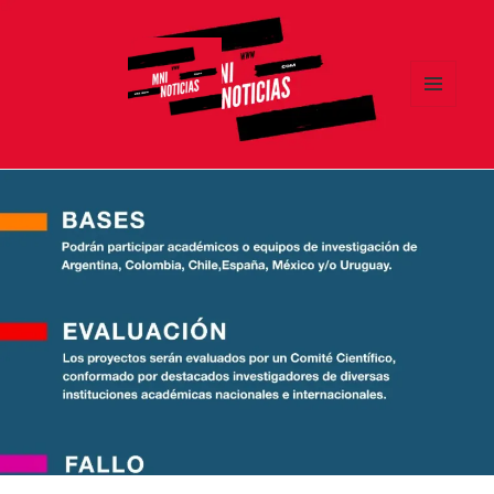
MENÚ
Y
MNI NOTICIAS
WIDGETS