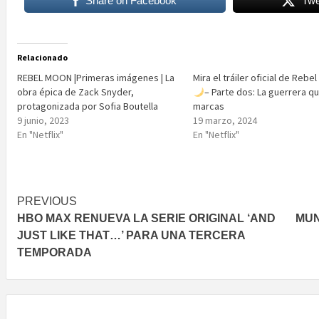
Share on Facebook
Twe
Relacionado
REBEL MOON |Primeras imágenes | La
Mira el tráiler oficial de Rebe
obra épica de Zack Snyder,
– Parte dos: La guerrera q
protagonizada por Sofia Boutella
marcas
9 junio, 2023
19 marzo, 2024
En "Netflix"
En "Netflix"
Post
PREVIOUS
HBO MAX RENUEVA LA SERIE ORIGINAL ‘AND
MUN
navigation
JUST LIKE THAT…’ PARA UNA TERCERA
TEMPORADA