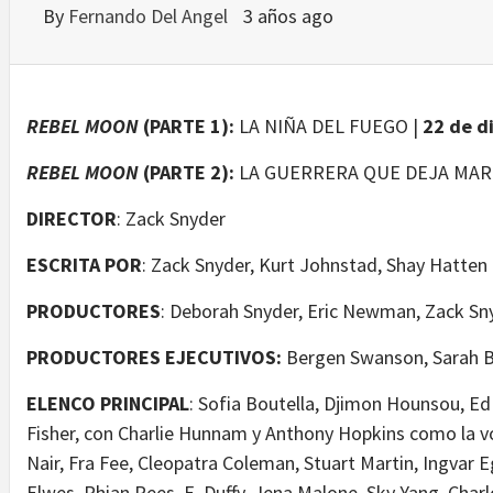
By
Fernando Del Angel
3 años ago
REBEL MOON
(PARTE 1):
LA NIÑA DEL FUEGO |
22 de d
REBEL MOON
(PARTE 2):
LA GUERRERA QUE DEJA MAR
DIRECTOR
: Zack Snyder
ESCRITA POR
: Zack Snyder, Kurt Johnstad, Shay Hatten
PRODUCTORES
: Deborah Snyder, Eric Newman, Zack Sny
PRODUCTORES EJECUTIVOS:
Bergen Swanson, Sarah B
ELENCO PRINCIPAL
: Sofia Boutella, Djimon Hounsou, Ed
Fisher, con Charlie Hunnam y Anthony Hopkins como la 
Nair, Fra Fee, Cleopatra Coleman, Stuart Martin, Ingvar 
Elwes, Rhian Rees, E. Duffy, Jena Malone, Sky Yang, Charl