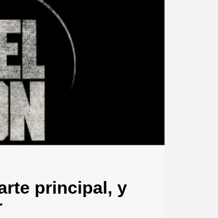
te principal, y
r