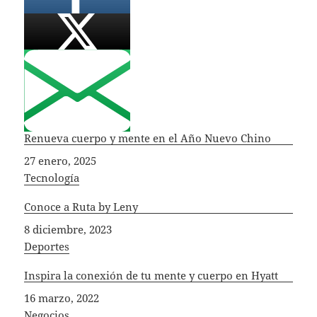
Renueva cuerpo y mente en el Año Nuevo Chino
Fecha
27 enero, 2025
In relation to
Tecnología
Conoce a Ruta by Leny
Fecha
8 diciembre, 2023
In relation to
Deportes
Inspira la conexión de tu mente y cuerpo en Hyatt
Fecha
16 marzo, 2022
In relation to
Negocios