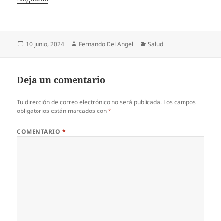
Publicado
Autor
Categorías
10 junio, 2024
Fernando Del Angel
Salud
el
Deja un comentario
Tu dirección de correo electrónico no será publicada.
Los campos
obligatorios están marcados con
*
COMENTARIO
*