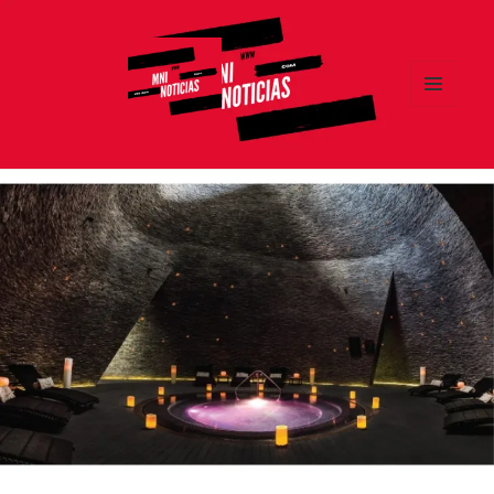
MENÚ
Y
MNI NOTICIAS
WIDGETS