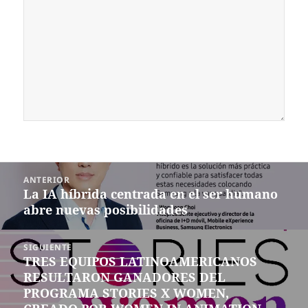
Navegación
ANTERIOR
de
La IA híbrida centrada en el ser humano
Entrada
entradas
abre nuevas posibilidades
anterior:
SIGUIENTE
TRES EQUIPOS LATINOAMERICANOS
Siguiente
RESULTARON GANADORES DEL
entrada:
PROGRAMA STORIES X WOMEN,