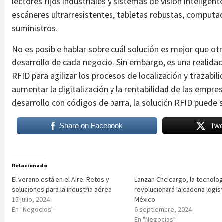
lectores fijos industriales y sistemas de visión inteligent
escáneres ultrarresistentes, tabletas robustas, computad
suministros.
No es posible hablar sobre cuál solución es mejor que ot
desarrollo de cada negocio. Sin embargo, es una realidad
RFID para agilizar los procesos de localización y trazabi
aumentar la digitalización y la rentabilidad de las empre
desarrollo con códigos de barra, la solución RFID puede 
Share on Facebook
Twe
Relacionado
El verano está en el Aire: Retos y
Lanzan Cheicargo, la tecnolo
soluciones para la industria aérea
revolucionará la cadena logís
15 julio, 2024
México
En "Negocios"
6 septiembre, 2024
En "Negocios"