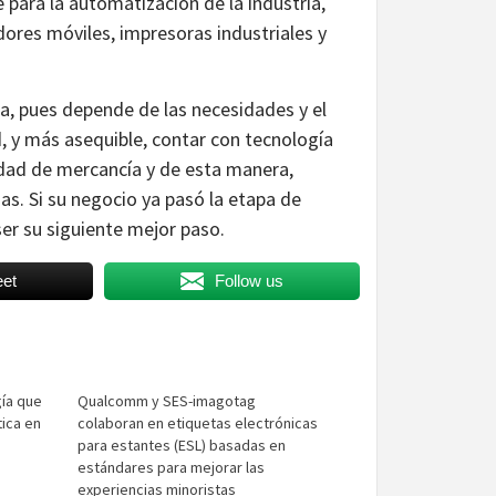
e para la automatización de la industria,
ores móviles, impresoras industriales y
ra, pues depende de las necesidades y el
, y más asequible, contar con tecnología
lidad de mercancía y de esta manera,
sas. Si su negocio ya pasó la etapa de
ser su siguiente mejor paso.
et
Follow us
gía que
Qualcomm y SES-imagotag
tica en
colaboran en etiquetas electrónicas
para estantes (ESL) basadas en
estándares para mejorar las
experiencias minoristas