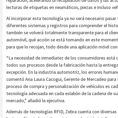
reparación, acelerando la recopilación de datos y las act
lecturas de etiquetas en neumáticos, piezas e incluso v
Al incorporar esta tecnología ya no será necesario pasar
diferentes sistemas y registros para comprender el hist
también se volverá totalmente transparente para el clien
automóvil, qué acción se está tomando en este momento
para que lo recojan, todo desde una aplicación móvil con
“La necesidad de inmediatez de los consumidores está o
todos sus procesos desde la fabricación hasta la entrega 
excepción. En la industria automotriz, los errores huma
comentó Ana Laura Cacogui, Gerente de Mercadeo para 
proceso de compra y personalización de vehículos es cad
tecnología adecuada en cada eslabón de la cadena de sumi
mercado,” añadió la ejecutiva.
Además de tecnologías RFID, Zebra cuenta con diversas s