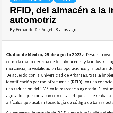
AUTOS Y ECOMOVILIDAD
NEGOCIOS
RFID, del almacén a la i
automotriz
By
Fernando Del Angel
3 años ago
Ciudad de México, 25 de agosto 2023.-
Desde su inven
como la mano derecha de los almacenes y la industria logís
mercancía, la visibilidad en las operaciones y la lectura
De acuerdo con la Universidad de Arkansas, tras la imp
identificación por radiofrecuencia (RFID), en una conoc
una reducción del 16% en la mercancía agotada. El estud
agotados que contaban con estas etiquetas se reabastec
artículos que usaban tecnología de código de barras est
Sin embargo, la tecnología RFID puede ir más allá del alm