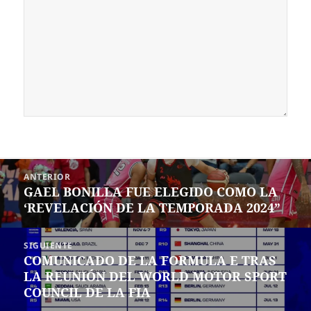
Navegación
ANTERIOR
de
GAEL BONILLA FUE ELEGIDO COMO LA
Entrada
entradas
‘REVELACIÓN DE LA TEMPORADA 2024”
anterior:
SIGUIENTE
COMUNICADO DE LA FORMULA E TRAS
Siguiente
LA REUNIÓN DEL WORLD MOTOR SPORT
entrada:
COUNCIL DE LA FIA