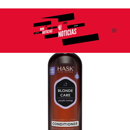
Ir
al
contenido
MENÚ
Y
MNI NOTICIAS
WIDGETS