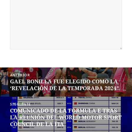
Navegación
ANTERIOR
de
GAEL BONILLA FUE ELEGIDO COMO LA
Entrada
entradas
‘REVELACIÓN DE LA TEMPORADA 2024”
anterior:
SIGUIENTE
COMUNICADO DE LA FORMULA E TRAS
Siguiente
LA REUNIÓN DEL WORLD MOTOR SPORT
entrada:
COUNCIL DE LA FIA