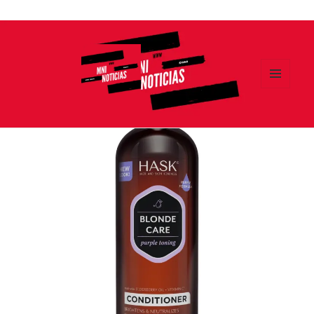
Ir
al
contenido
MENÚ
Y
MNI NOTICIAS
WIDGETS