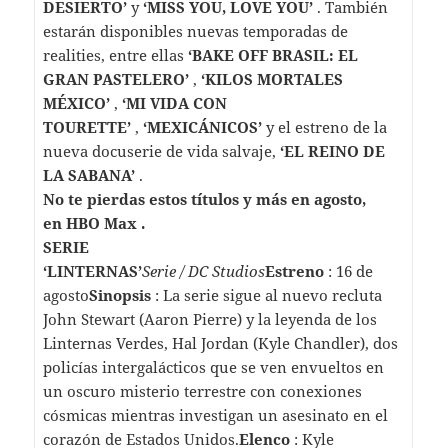
DESIERTO’
y
‘MISS YOU, LOVE YOU’
. También
estarán disponibles nuevas temporadas de
realities, entre ellas
‘BAKE OFF BRASIL: EL
GRAN PASTELERO’
,
‘KILOS MORTALES
MÉXICO’
,
‘MI VIDA CON
TOURETTE’
,
‘MEXICÁNICOS’
y el estreno de la
nueva docuserie de vida salvaje,
‘EL REINO DE
LA SABANA’
.
No te pierdas estos títulos y más en agosto,
en HBO Max .
SERIE
‘LINTERNAS’
Serie / DC Studios
Estreno
: 16 de
agosto
Sinopsis
: La serie sigue al nuevo recluta
John Stewart (Aaron Pierre) y la leyenda de los
Linternas Verdes, Hal Jordan (Kyle Chandler), dos
policías intergalácticos que se ven envueltos en
un oscuro misterio terrestre con conexiones
cósmicas mientras investigan un asesinato en el
corazón de Estados Unidos.
Elenco
: Kyle