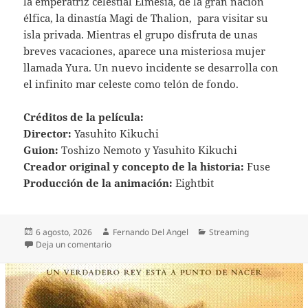
la emperatriz celestial Elmesia, de la gran nación
élfica, la dinastía Magi de Thalion, para visitar su
isla privada. Mientras el grupo disfruta de unas
breves vacaciones, aparece una misteriosa mujer
llamada Yura. Un nuevo incidente se desarrolla con
el infinito mar celeste como telón de fondo.
Créditos de la película:
Director:
Yasuhito Kikuchi
Guion:
Toshizo Nemoto y Yasuhito Kikuchi
Creador original y concepto de la historia:
Fuse
Producción de la animación:
Eightbit
Publicado
Autor
Categorías
6 agosto, 2026
Fernando Del Angel
Streaming
el
en THAT TIME I GOT REINCARNATED AS A SLIME 
Deja un comentario