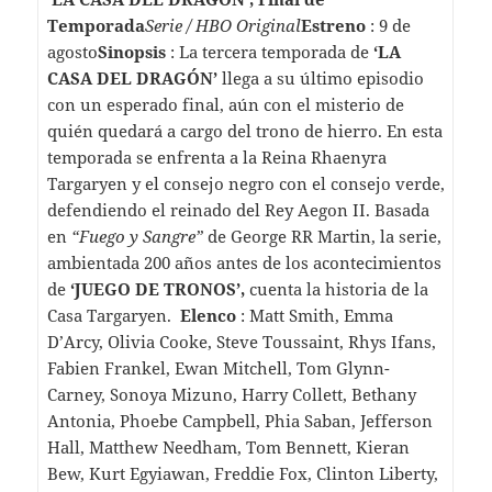
Temporada
Serie / HBO Original
Estreno
: 9 de
agosto
Sinopsis
: La tercera temporada de
‘LA
CASA DEL DRAGÓN’
llega a su último episodio
con un esperado final, aún con el misterio de
quién quedará a cargo del trono de hierro. En esta
temporada se enfrenta a la Reina Rhaenyra
Targaryen y el consejo negro con el consejo verde,
defendiendo el reinado del Rey Aegon II. Basada
en
“Fuego y Sangre”
de George RR Martin, la serie,
ambientada 200 años antes de los acontecimientos
de
‘JUEGO DE TRONOS’,
cuenta la historia de la
Casa Targaryen.
Elenco
: Matt Smith, Emma
D’Arcy, Olivia Cooke, Steve Toussaint, Rhys Ifans,
Fabien Frankel, Ewan Mitchell, Tom Glynn-
Carney, Sonoya Mizuno, Harry Collett, Bethany
Antonia, Phoebe Campbell, Phia Saban, Jefferson
Hall, Matthew Needham, Tom Bennett, Kieran
Bew, Kurt Egyiawan, Freddie Fox, Clinton Liberty,