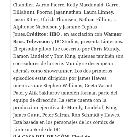
Chandler, Aaron Pierre, Kelly Macdonald, Garret
Dillahunt, Poorna Jagannathan, Laura Linney,
Jason Ritter, Ulrich Thomsen, Nathan Fillion, J.
Alphonse Nicholson y Jasmine Cephas
Jones.
Créditos
:
HBO
, en asociación con
Warner
Bros. Television
y DC Studios, presenta Linternas.
El episodio piloto fue coescrito por Chris Mundy,
Damon Lindelof y Tom King, quienes también son
cocreadores de la serie. Mundy se desempeña
además como showrunner. Los dos primeros
episodios están dirigidos por James Hawes,
mientras que Stephen Williams, Geeta Vasant
Patel y Alik Sakharov también forman parte del
equipo de dirección. La serie cuenta con la
producción ejecutiva de Mundy, Lindelof, King,
James Gunn, Peter Safran, Ron Schmidt y Hawes.
Está basada en los personajes de los cómics de
Linterna Verde de DC.
‘LA CASA DEL DRAGÓN’, Final de