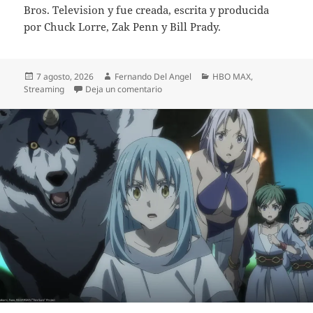
Bros. Television y fue creada, escrita y producida
por Chuck Lorre, Zak Penn y Bill Prady.
Publicado
Autor
Categorías
7 agosto, 2026
Fernando Del Angel
HBO MAX
,
el
en DE STUART A CHANDLER BING: “
Streaming
Deja un comentario