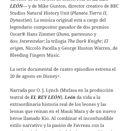
LEÓN
— y de Mike Gunton, director creativo de BBC
Studios Natural History Unit (
Planeta Tierra II,
Dynasties
). La música original está a cargo del
legendario compositor ganador de dos premios
Oscar® Hans Zimmer (
Duna
, partesuno y
dos;
Interestelar
; la trilogía
The Dark Knight
;
El
origen
, Niccolò Pacella y George Huston Warren, de
Bleeding Fingers Music.
La serie documental de cuatro episodios estrena el
20 de agosto en Disney+.
Narrada por O. J. Lynch (Mufasa en la producción
teatral de
EL REY LEÓN
),
León
da vida a la
extraordinaria historia real de los leones y las
leonas que reinan en el Masái Mara y de un nuevo
héroe llamado Kio. Al combinar el inconfundible
estilo narrativo y la pasión de Favreau con la