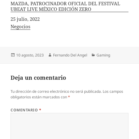
MAZDA, PATROCINADOR OFICIAL DEL FESTIVAL
UBEAT LIVE MÉXICO EDICIÓN ZERO
Fecha
25 julio, 2022
In relation to
Negocios
Publicado
Autor
Categorías
10 agosto, 2023
Fernando Del Angel
Gaming
el
Deja un comentario
Tu dirección de correo electrónico no será publicada.
Los campos
obligatorios están marcados con
*
COMENTARIO
*