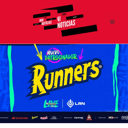
MENÚ
Y
MNI NOTICIAS
WIDGETS