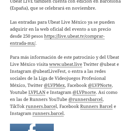
Ubeat LIVE también cuenta con edición en Barcelona
(España), que se celebrará en noviembre.
Las entradas para Ubeat Live México ya se pueden
adquirir en la web oficial del evento a un precio
desde 250 pesos
https://live.ubeat.tv/comprar-
entrada-mx/
.
Para más información de este patrocinio y del Ubeat
Live México visita
www.ubeat.live
Twitter @ubeat e
Instagram @ubeatLiveFest, o entra a las redes
sociales de la Liga de Videojuegos Profesional
México, Twitter
@LVPMex
, Facebook
@LVPNorte
,
Youtube
LVPLAN
e Instagram
@LVPnorte
. Así como
en las de Runners YouTube
@runnersbarcel
,
TikTok
runners.barce
l, Facebook
Runners Barcel
e
Instagram
runners.barcel
.