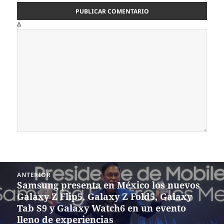
Δ
Navegación
ANTERIOR
de
Samsung presenta en México los nuevos
Entrada
entradas
Galaxy Z Flip5, Galaxy Z Fold5, Galaxy
anterior:
Tab S9 y Galaxy Watch6 en un evento
lleno de experiencias