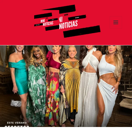
MENÚ
Y
MNI NOTICIAS
WIDGETS