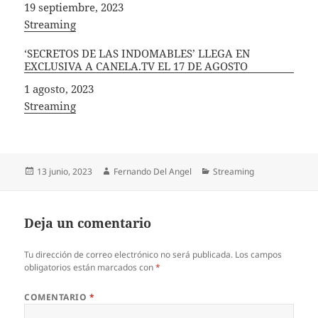
Fecha
19 septiembre, 2023
In relation to
Streaming
‘SECRETOS DE LAS INDOMABLES’ LLEGA EN
EXCLUSIVA A CANELA.TV EL 17 DE AGOSTO
Fecha
1 agosto, 2023
In relation to
Streaming
Publicado
Autor
Categorías
13 junio, 2023
Fernando Del Angel
Streaming
el
Deja un comentario
Tu dirección de correo electrónico no será publicada.
Los campos
obligatorios están marcados con
*
COMENTARIO
*