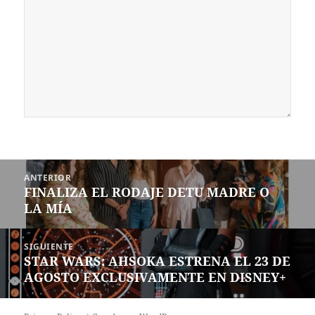
Navegación
ANTERIOR
de
FINALIZA EL RODAJE DETU MADRE O
Entrada
entradas
LA MÍA
anterior:
SIGUIENTE
STAR WARS: AHSOKA ESTRENA EL 23 DE
Siguiente
AGOSTO EXCLUSIVAMENTE EN DISNEY+
entrada: