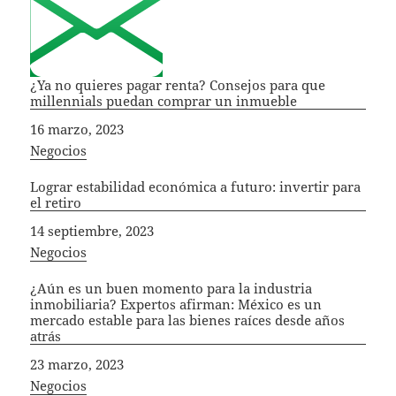
¿Ya no quieres pagar renta? Consejos para que
millennials puedan comprar un inmueble
Fecha
16 marzo, 2023
In relation to
Negocios
Lograr estabilidad económica a futuro: invertir para
el retiro
Fecha
14 septiembre, 2023
In relation to
Negocios
¿Aún es un buen momento para la industria
inmobiliaria? Expertos afirman: México es un
mercado estable para las bienes raíces desde años
atrás
Fecha
23 marzo, 2023
In relation to
Negocios