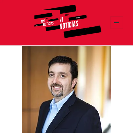
MENÚ
Y
MNI NOTICIAS
WIDGETS