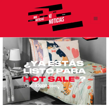
MENÚ
Y
MNI NOTICIAS
WIDGETS