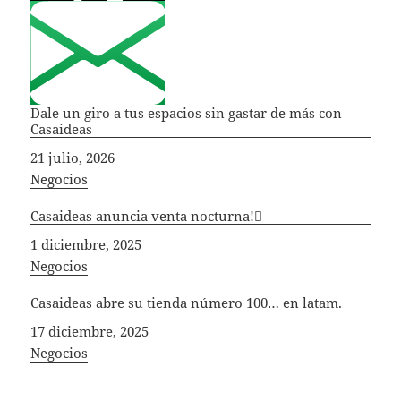
Dale un giro a tus espacios sin gastar de más con
Casaideas
Fecha
21 julio, 2026
In relation to
Negocios
Casaideas anuncia venta nocturna!
Fecha
1 diciembre, 2025
In relation to
Negocios
Casaideas abre su tienda número 100… en latam.
Fecha
17 diciembre, 2025
In relation to
Negocios