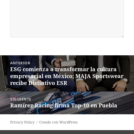
Navegación
ANTERIOR
de
ESG comienza a transformar la cultura
Entrada
entradas
empresarial en México; MAJA Sportswear
anterior:
recibe Distintivo ESR
SIGUIENTE
Ramírez Racing firma Top-10 en Puebla
Siguiente
entrada:
Privacy Policy
Creado con WordPress