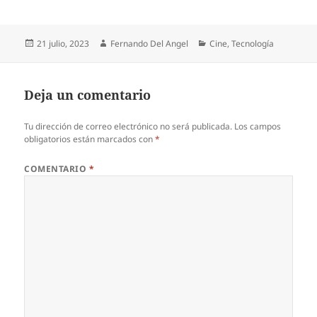
Publicado
Autor
Categorías
21 julio, 2023
Fernando Del Angel
Cine
,
Tecnología
el
Deja un comentario
Tu dirección de correo electrónico no será publicada.
Los campos
obligatorios están marcados con
*
COMENTARIO
*