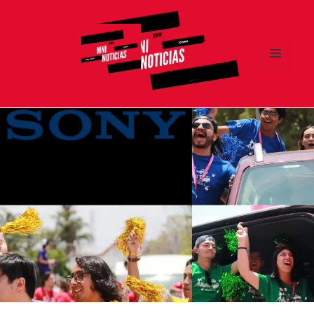
MENÚ
Y
MNI NOTICIAS
WIDGETS