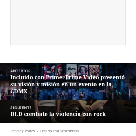
Navegación
ANTERIOR
de
Incluido con Prime: Prime Video presentó
Entrada
entradas
su visión y misión en un evento en la
anterior:
CDMX
SIGUIENTE
DLD combate la violencia con rock
Siguiente
entrada:
Privacy Policy
Creado con WordPress