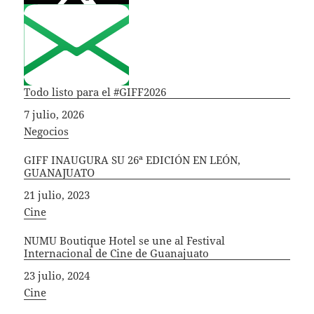
Todo listo para el #GIFF2026
Fecha
7 julio, 2026
In relation to
Negocios
GIFF INAUGURA SU 26ª EDICIÓN EN LEÓN,
GUANAJUATO
Fecha
21 julio, 2023
In relation to
Cine
NUMU Boutique Hotel se une al Festival
Internacional de Cine de Guanajuato
Fecha
23 julio, 2024
In relation to
Cine