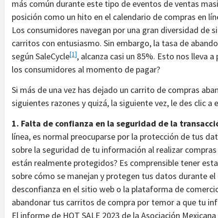
más común durante este tipo de eventos de ventas masi
posición como un hito en el calendario de compras en líne
Los consumidores navegan por una gran diversidad de s
carritos con entusiasmo. Sin embargo, la tasa de abandon
[1]
según SaleCycle
, alcanza casi un 85%. Esto nos lleva a
los consumidores al momento de pagar?
Si más de una vez has dejado un carrito de compras ab
siguientes razones y quizá, la siguiente vez, le des clic a
1. Falta de confianza en la seguridad de la transacci
línea, es normal preocuparse por la protección de tus da
sobre la seguridad de tu información al realizar compras
están realmente protegidos? Es comprensible tener estas
sobre cómo se manejan y protegen tus datos durante el
desconfianza en el sitio web o la plataforma de comercio
abandonar tus carritos de compra por temor a que tu in
El informe de HOT SALE 2023 de la Asociación Mexicana 