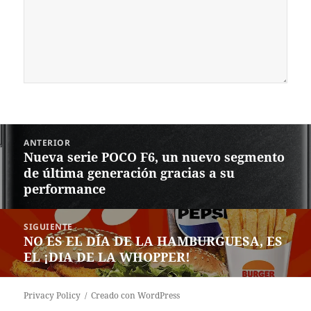
Navegación
ANTERIOR
de
Nueva serie POCO F6, un nuevo segmento
Entrada
entradas
de última generación gracias a su
anterior:
performance
SIGUIENTE
NO ES EL DÍA DE LA HAMBURGUESA, ES
Siguiente
EL ¡DIA DE LA WHOPPER!
entrada:
Privacy Policy
Creado con WordPress