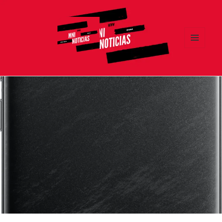
MENÚ
Y
MNI NOTICIAS
WIDGETS