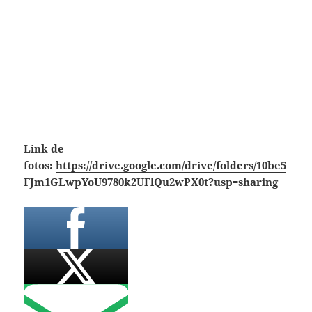
Link de
fotos:
https://drive.google.com/drive/folders/10be5
FJm1GLwpYoU9780k2UFlQu2wPX0t?usp=sharing