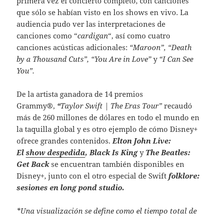
primera vez el concierto completo, con canciones
que sólo se habían visto en los shows en vivo. La
audiencia pudo ver las interpretaciones de
canciones como “
cardigan
“, así como cuatro
canciones acústicas adicionales:
“Maroon”, “Death
by a Thousand Cuts”, “You Are in Love”
y
“I Can See
You”.
De la artista ganadora de 14 premios
Grammy
®
,
“
Taylor Swift | The Eras Tour”
recaudó
más de 260 millones de dólares en todo el mundo en
la taquilla global y es otro ejemplo de cómo Disney+
ofrece grandes contenidos.
Elton John Live:
El
show despedida
, Black Is King
y
The Beatles:
Get Back
se encuentran también disponibles en
Disney+, junto con el otro especial de Swift
folklore:
sesiones en long pond studio.
*Una visualización se define como el tiempo total de