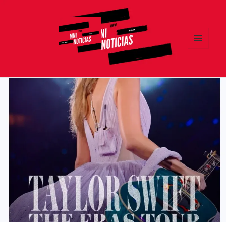
MENÚ
Y
MNI NOTICIAS
WIDGETS