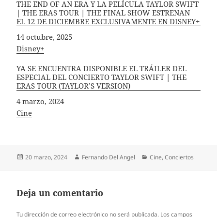
THE END OF AN ERA Y LA PELÍCULA TAYLOR SWIFT
| THE ERAS TOUR | THE FINAL SHOW ESTRENAN
EL 12 DE DICIEMBRE EXCLUSIVAMENTE EN DISNEY+
Fecha
14 octubre, 2025
In relation to
Disney+
YA SE ENCUENTRA DISPONIBLE EL TRÁILER DEL
ESPECIAL DEL CONCIERTO TAYLOR SWIFT | THE
ERAS TOUR (TAYLOR’S VERSION)
Fecha
4 marzo, 2024
In relation to
Cine
Publicado
Autor
Categorías
20 marzo, 2024
Fernando Del Angel
Cine
,
Conciertos
el
Deja un comentario
Tu dirección de correo electrónico no será publicada.
Los campos