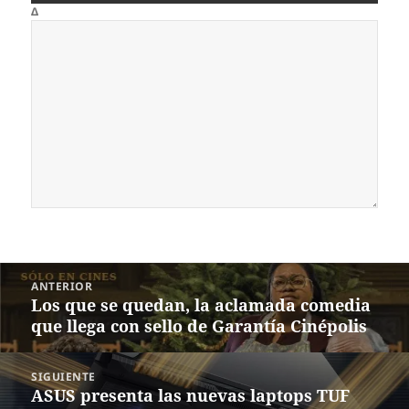
Δ
Navegación
ANTERIOR
de
Los que se quedan, la aclamada comedia
Entrada
entradas
que llega con sello de Garantía Cinépolis
anterior:
SIGUIENTE
ASUS presenta las nuevas laptops TUF
Siguiente