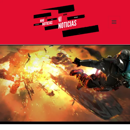
MENÚ
Y
MNI NOTICIAS
WIDGETS