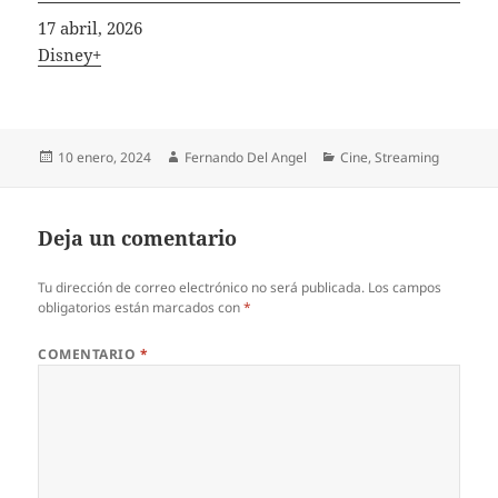
Fecha
17 abril, 2026
In relation to
Disney+
Publicado
Autor
Categorías
10 enero, 2024
Fernando Del Angel
Cine
,
Streaming
el
Deja un comentario
Tu dirección de correo electrónico no será publicada.
Los campos
obligatorios están marcados con
*
COMENTARIO
*