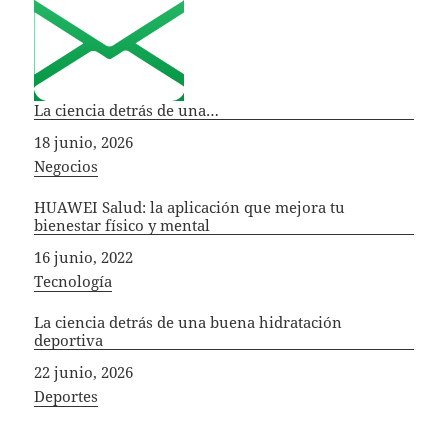
La ciencia detrás de una…
Fecha
18 junio, 2026
In relation to
Negocios
HUAWEI Salud: la aplicación que mejora tu
bienestar físico y mental
Fecha
16 junio, 2022
In relation to
Tecnología
La ciencia detrás de una buena hidratación
deportiva
Fecha
22 junio, 2026
In relation to
Deportes