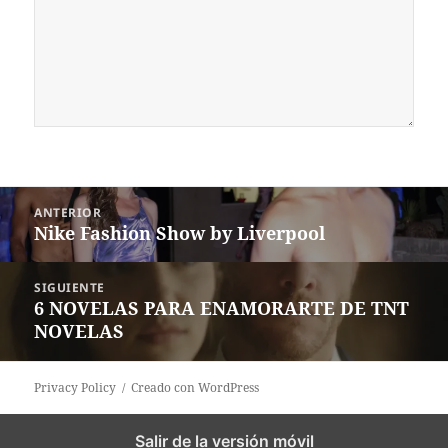
Navegación
ANTERIOR
de
Nike Fashion Show by Liverpool
Entrada
entradas
anterior:
SIGUIENTE
6 NOVELAS PARA ENAMORARTE DE TNT
Siguiente
NOVELAS
entrada:
Privacy Policy
Creado con WordPress
Salir de la versión móvil