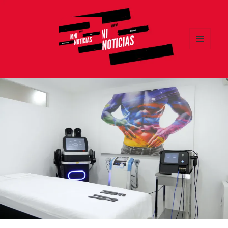
MENÚ
Y
MNI NOTICIAS
WIDGETS