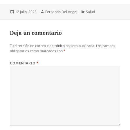
Publicado
Autor
Categorías
12 julio, 2023
Fernando Del Angel
Salud
el
Deja un comentario
Tu dirección de correo electrónico no será publicada.
Los campos
obligatorios están marcados con
*
COMENTARIO
*