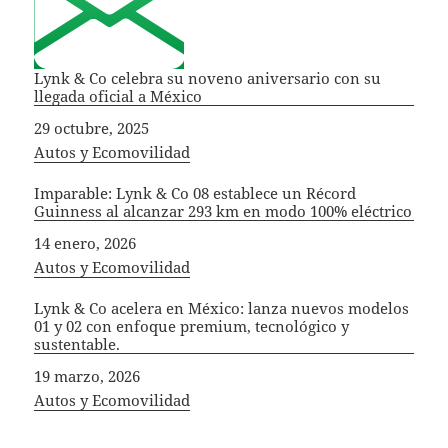
Lynk & Co celebra su noveno aniversario con su
llegada oficial a México
Fecha
29 octubre, 2025
In relation to
Autos y Ecomovilidad
Imparable: Lynk & Co 08 establece un Récord
Guinness al alcanzar 293 km en modo 100% eléctrico
Fecha
14 enero, 2026
In relation to
Autos y Ecomovilidad
Lynk & Co acelera en México: lanza nuevos modelos
01 y 02 con enfoque premium, tecnológico y
sustentable.
Fecha
19 marzo, 2026
In relation to
Autos y Ecomovilidad