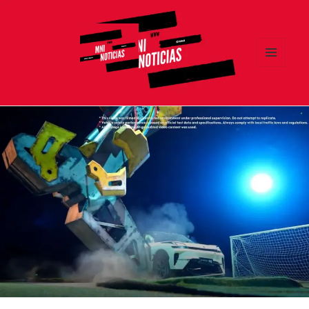
MENÚ
Y
MNI NOTICIAS
WIDGETS