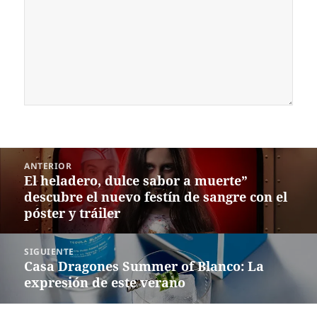
Navegación
ANTERIOR
de
El heladero, dulce sabor a muerte”
Entrada
entradas
descubre el nuevo festín de sangre con el
anterior:
póster y tráiler
SIGUIENTE
Casa Dragones Summer of Blanco: La
Siguiente
expresión de este verano
entrada: